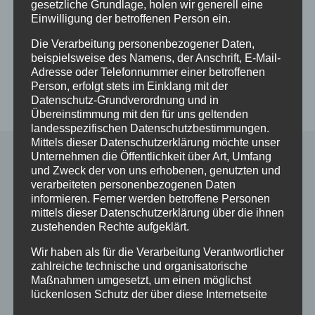
Das Nikko Dojo Gedicht entspricht unseren Regeln
gesetzliche Grundlage, holen wir generell eine
und Vorstellungen für das Training und dem des
Einwilligung der betroffenen Person ein.
Karate. Es stellt unsere Leitgedanken dar und ist
Die Verarbeitung personenbezogener Daten,
gleich zustellen mit den Verhaltensregeln in den
beispielsweise des Namens, der Anschrift, E-Mail-
Kampfsportkünsten des Budo.
Adresse oder Telefonnummer einer betroffenen
Person, erfolgt stets im Einklang mit der
Datenschutz-Grundverordnung und in
Übereinstimmung mit den für uns geltenden
landesspezifischen Datenschutzbestimmungen.
Mittels dieser Datenschutzerklärung möchte unser
Unternehmen die Öffentlichkeit über Art, Umfang
und Zweck der von uns erhobenen, genutzten und
verarbeiteten personenbezogenen Daten
informieren. Ferner werden betroffene Personen
mittels dieser Datenschutzerklärung über die ihnen
zustehenden Rechte aufgeklärt.
c/o Thomas Züllich
Wir haben als für die Verarbeitung Verantwortlicher
Berghofer Weg 15
zahlreiche technische und organisatorische
15569 Woltersdorf
Maßnahmen umgesetzt, um einen möglichst
lückenlosen Schutz der über diese Internetseite
Telefon: 0171-3486959
verarbeiteten personenbezogenen Daten