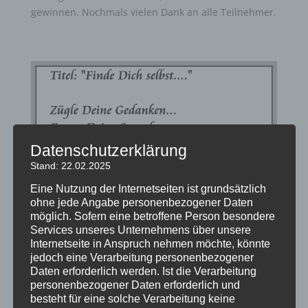
gewinnen. Nochmals vielen Dank an alle Teilnehmer.
Datenschutzerklärung
Stand: 22.02.2025
Eine Nutzung der Internetseiten ist grundsätzlich
ohne jede Angabe personenbezogener Daten
möglich. Sofern eine betroffene Person besondere
Services unseres Unternehmens über unsere
Das ist das Sieger-Gedicht aus unserem Wettbewerb
Internetseite in Anspruch nehmen möchte, könnte
und die Siegerin heißt Gabriele Perklitsch aus
jedoch eine Verarbeitung personenbezogener
Daten erforderlich werden. Ist die Verarbeitung
Österreich.
personenbezogener Daten erforderlich und
besteht für eine solche Verarbeitung keine