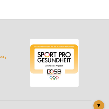
burg
▼