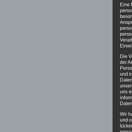
Eine 
perso
beson
Anspr
perso
perso
Verar
Einwi
Die V
der A
Perso
und i
Daten
unser
uns e
infor
Daten
Wir h
und o
lücke
perso