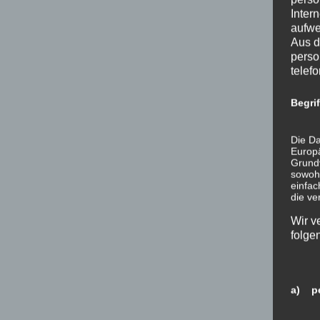
Inter
aufwe
Aus d
perso
telef
Begri
Die Da
Europä
Grund
sowohl
einfac
die ve
Wir v
folge
a) pe