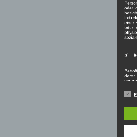
Person
oder i
bezieh
indire
einer
oder 
physio
sozial
b) be
Betrof
deren 
verarb
E
c) Ve
Verarb
Vorga
person
Ordnen
Abfrag