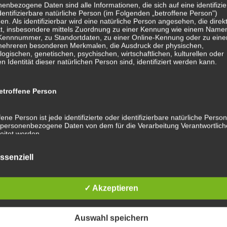
enbezogene Daten sind alle Informationen, die sich auf eine identifizie
dentifizierbare natürliche Person (im Folgenden „betroffene Person")
en. Als identifizierbar wird eine natürliche Person angesehen, die direk
kt, insbesondere mittels Zuordnung zu einer Kennung wie einem Name
 Kennnummer, zu Standortdaten, zu einer Online-Kennung oder zu ein
mehreren besonderen Merkmalen, die Ausdruck der physischen,
logischen, genetischen, psychischen, wirtschaftlichen, kulturellen oder
en Identität dieser natürlichen Person sind, identifiziert werden kann.
troffene Person
fene Person ist jede identifizierte oder identifizierbare natürliche Person
personenbezogene Daten von dem für die Verarbeitung Verantwortlic
eitet werden.
ssenziell
rarbeitung
✓ Akzeptieren
eitung ist jeder mit oder ohne Hilfe automatisierter Verfahren ausgefüh
ng oder jede solche Vorgangsreihe im Zusammenhang mit
enbezogenen Daten wie das Erheben, das Erfassen, die Organisation
, die Speicherung, die Anpassung oder Veränderung, das Auslesen, d
Auswahl speichern
en, die Verwendung, die Offenlegung durch Übermittlung, Verbreitung