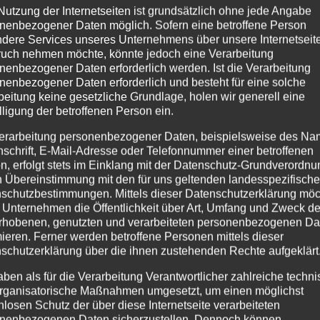
Nutzung der Internetseiten ist grundsätzlich ohne jede Angabe
nenbezogener Daten möglich. Sofern eine betroffene Person
dere Services unseres Unternehmens über unsere Internetseite
uch nehmen möchte, könnte jedoch eine Verarbeitung
nenbezogener Daten erforderlich werden. Ist die Verarbeitung
nenbezogener Daten erforderlich und besteht für eine solche
beitung keine gesetzliche Grundlage, holen wir generell eine
lligung der betroffenen Person ein.
erarbeitung personenbezogener Daten, beispielsweise des Na
nschrift, E-Mail-Adresse oder Telefonnummer einer betroffenen
n, erfolgt stets im Einklang mit der Datenschutz-Grundverordnu
n Übereinstimmung mit den für uns geltenden landesspezifisch
schutzbestimmungen. Mittels dieser Datenschutzerklärung mö
 Unternehmen die Öffentlichkeit über Art, Umfang und Zweck de
rhobenen, genutzten und verarbeiteten personenbezogenen Da
mieren. Ferner werden betroffene Personen mittels dieser
schutzerklärung über die ihnen zustehenden Rechte aufgeklärt
aben als für die Verarbeitung Verantwortlicher zahlreiche techn
rganisatorische Maßnahmen umgesetzt, um einen möglichst
nlosen Schutz der über diese Internetseite verarbeiteten
nenbezogenen Daten sicherzustellen. Dennoch können