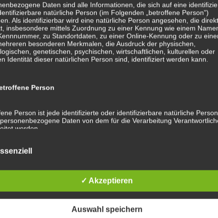
enbezogene Daten sind alle Informationen, die sich auf eine identifizie
dentifizierbare natürliche Person (im Folgenden „betroffene Person")
en. Als identifizierbar wird eine natürliche Person angesehen, die direk
kt, insbesondere mittels Zuordnung zu einer Kennung wie einem Name
 Kennnummer, zu Standortdaten, zu einer Online-Kennung oder zu ein
mehreren besonderen Merkmalen, die Ausdruck der physischen,
logischen, genetischen, psychischen, wirtschaftlichen, kulturellen oder
en Identität dieser natürlichen Person sind, identifiziert werden kann.
troffene Person
fene Person ist jede identifizierte oder identifizierbare natürliche Person
personenbezogene Daten von dem für die Verarbeitung Verantwortlic
eitet werden.
ssenziell
rarbeitung
✓ Akzeptieren
eitung ist jeder mit oder ohne Hilfe automatisierter Verfahren ausgefüh
ng oder jede solche Vorgangsreihe im Zusammenhang mit
enbezogenen Daten wie das Erheben, das Erfassen, die Organisation
, die Speicherung, die Anpassung oder Veränderung, das Auslesen, d
Auswahl speichern
en, die Verwendung, die Offenlegung durch Übermittlung, Verbreitung