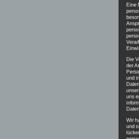
Eine 
perso
beson
Anspr
perso
perso
Verar
Einwi
Die V
der A
Perso
und i
Daten
unser
uns e
infor
Daten
Wir h
und o
lücke
perso