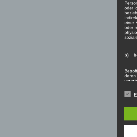
Person
oder i
bezieh
indire
einer
oder 
physio
sozial
b) be
Betrof
deren 
verarb
E
c) Ve
Verarb
Vorga
person
Ordnen
Abfrag