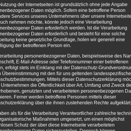
Nutzung der Internetseiten ist grundsätzlich ohne jede Angabe
nenbezogener Daten möglich. Sofern eine betroffene Person
dere Services unseres Unternehmens über unsere Internetseite
uch nehmen möchte, könnte jedoch eine Verarbeitung
nenbezogener Daten erforderlich werden. Ist die Verarbeitung
nenbezogener Daten erforderlich und besteht für eine solche
beitung keine gesetzliche Grundlage, holen wir generell eine
lligung der betroffenen Person ein.
erarbeitung personenbezogener Daten, beispielsweise des Na
nschrift, E-Mail-Adresse oder Telefonnummer einer betroffenen
n, erfolgt stets im Einklang mit der Datenschutz-Grundverordnu
n Übereinstimmung mit den für uns geltenden landesspezifisch
schutzbestimmungen. Mittels dieser Datenschutzerklärung mö
 Unternehmen die Öffentlichkeit über Art, Umfang und Zweck de
rhobenen, genutzten und verarbeiteten personenbezogenen Da
mieren. Ferner werden betroffene Personen mittels dieser
schutzerklärung über die ihnen zustehenden Rechte aufgeklärt
aben als für die Verarbeitung Verantwortlicher zahlreiche techn
rganisatorische Maßnahmen umgesetzt, um einen möglichst
nlosen Schutz der über diese Internetseite verarbeiteten
nenbezogenen Daten sicherzustellen. Dennoch können