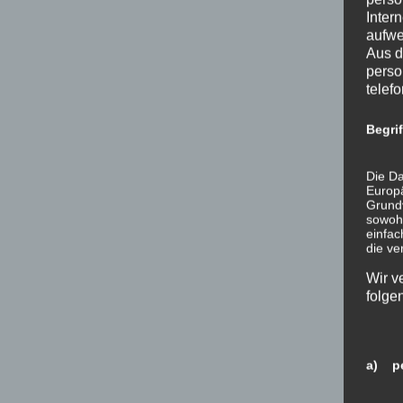
Inter
aufwe
Aus d
perso
telef
Begri
Die Da
Europä
Grund
sowohl
einfac
die ve
Wir v
folge
a) pe