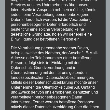
Juli 2025
Services unseres Unternehmens über unsere
Internetseite in Anspruch nehmen möchte, könnte
Juni 2025
jedoch eine Verarbeitung personenbezogener
Mai 2025
Daten erforderlich werden. Ist die Verarbeitung
personenbezogener Daten erforderlich und
Februar 2025
besteht für eine solche Verarbeitung keine
Dezember 2024
gesetzliche Grundlage, holen wir generell eine
Einwilligung der betroffenen Person ein.
September 2024
Die Verarbeitung personenbezogener Daten,
Juli 2024
beispielsweise des Namens, der Anschrift, E-Mail-
Juni 2024
Adresse oder Telefonnummer einer betroffenen
Person, erfolgt stets im Einklang mit der
Mai 2024
Datenschutz-Grundverordnung und in
März 2024
Übereinstimmung mit den für uns geltenden
landesspezifischen Datenschutzbestimmungen.
Februar 2024
Mittels dieser Datenschutzerklärung möchte unser
Dezember 2023
Unternehmen die Öffentlichkeit über Art, Umfang
und Zweck der von uns erhobenen, genutzten und
November 2023
verarbeiteten personenbezogenen Daten
September 2023
informieren. Ferner werden betroffene Personen
mittels dieser Datenschutzerklärung über die ihnen
Juli 2023