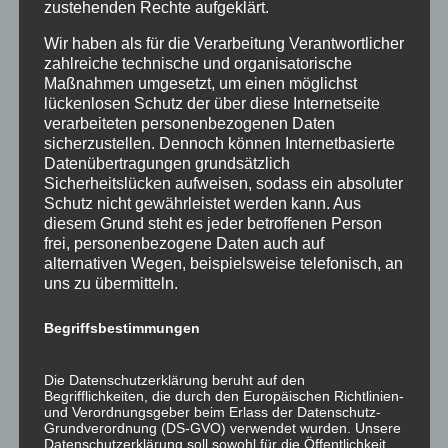
zustehenden Rechte aufgeklärt.
Juni 2023
Wir haben als für die Verarbeitung Verantwortlicher
Mai 2023
zahlreiche technische und organisatorische
März 2023
Maßnahmen umgesetzt, um einen möglichst
lückenlosen Schutz der über diese Internetseite
Februar 2023
verarbeiteten personenbezogenen Daten
Januar 2023
sicherzustellen. Dennoch können Internetbasierte
Datenübertragungen grundsätzlich
Dezember 2022
Sicherheitslücken aufweisen, sodass ein absoluter
November 2022
Schutz nicht gewährleistet werden kann. Aus
diesem Grund steht es jeder betroffenen Person
Oktober 2022
frei, personenbezogene Daten auch auf
September 2022
alternativen Wegen, beispielsweise telefonisch, an
uns zu übermitteln.
Juli 2022
Juni 2022
Begriffsbestimmungen
Mai 2022
April 2022
Die Datenschutzerklärung beruht auf den
Begrifflichkeiten, die durch den Europäischen Richtlinien-
März 2022
und Verordnungsgeber beim Erlass der Datenschutz-
Grundverordnung (DS-GVO) verwendet wurden. Unsere
Februar 2022
Datenschutzerklärung soll sowohl für die Öffentlichkeit