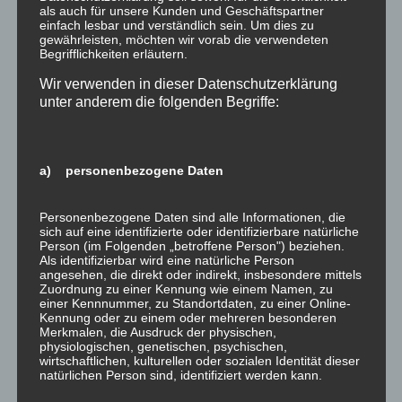
als auch für unsere Kunden und Geschäftspartner
Januar 2022
einfach lesbar und verständlich sein. Um dies zu
gewährleisten, möchten wir vorab die verwendeten
Dezember 2021
Begrifflichkeiten erläutern.
November 2021
Wir verwenden in dieser Datenschutzerklärung
Oktober 2021
unter anderem die folgenden Begriffe:
September 2021
August 2021
a) personenbezogene Daten
Juli 2021
Juni 2021
Personenbezogene Daten sind alle Informationen, die
sich auf eine identifizierte oder identifizierbare natürliche
Mai 2021
Person (im Folgenden „betroffene Person") beziehen.
Als identifizierbar wird eine natürliche Person
April 2021
angesehen, die direkt oder indirekt, insbesondere mittels
März 2021
Zuordnung zu einer Kennung wie einem Namen, zu
einer Kennnummer, zu Standortdaten, zu einer Online-
Januar 2021
Kennung oder zu einem oder mehreren besonderen
Merkmalen, die Ausdruck der physischen,
Oktober 2020
physiologischen, genetischen, psychischen,
wirtschaftlichen, kulturellen oder sozialen Identität dieser
September 2020
natürlichen Person sind, identifiziert werden kann.
August 2020