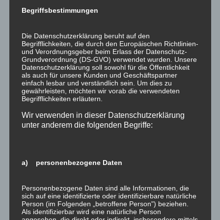
Mai 2023
Begriffsbestimmungen
März 2023
Februar 2023
Die Datenschutzerklärung beruht auf den
Begrifflichkeiten, die durch den Europäischen Richtlinien-
Januar 2023
und Verordnungsgeber beim Erlass der Datenschutz-
Grundverordnung (DS-GVO) verwendet wurden. Unsere
Dezember 2022
Datenschutzerklärung soll sowohl für die Öffentlichkeit
als auch für unsere Kunden und Geschäftspartner
November 2022
einfach lesbar und verständlich sein. Um dies zu
Oktober 2022
gewährleisten, möchten wir vorab die verwendeten
Begrifflichkeiten erläutern.
September 2022
Wir verwenden in dieser Datenschutzerklärung
Juli 2022
unter anderem die folgenden Begriffe:
Juni 2022
Mai 2022
a) personenbezogene Daten
April 2022
März 2022
Personenbezogene Daten sind alle Informationen, die
Februar 2022
sich auf eine identifizierte oder identifizierbare natürliche
Person (im Folgenden „betroffene Person") beziehen.
Januar 2022
Als identifizierbar wird eine natürliche Person
angesehen, die direkt oder indirekt, insbesondere mittels