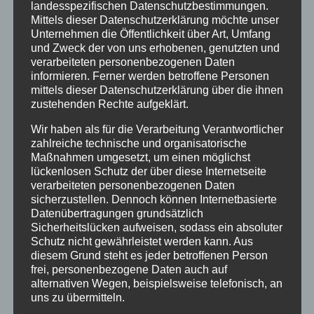
Juni 2025
landesspezifischen Datenschutzbestimmungen.
Mittels dieser Datenschutzerklärung möchte unser
Mai 2025
Unternehmen die Öffentlichkeit über Art, Umfang
Februar 2025
und Zweck der von uns erhobenen, genutzten und
verarbeiteten personenbezogenen Daten
Dezember 2024
informieren. Ferner werden betroffene Personen
September 2024
mittels dieser Datenschutzerklärung über die ihnen
zustehenden Rechte aufgeklärt.
Juli 2024
Juni 2024
Wir haben als für die Verarbeitung Verantwortlicher
zahlreiche technische und organisatorische
Mai 2024
Maßnahmen umgesetzt, um einen möglichst
März 2024
lückenlosen Schutz der über diese Internetseite
verarbeiteten personenbezogenen Daten
Februar 2024
sicherzustellen. Dennoch können Internetbasierte
Dezember 2023
Datenübertragungen grundsätzlich
Sicherheitslücken aufweisen, sodass ein absoluter
November 2023
Schutz nicht gewährleistet werden kann. Aus
September 2023
diesem Grund steht es jeder betroffenen Person
frei, personenbezogene Daten auch auf
Juli 2023
alternativen Wegen, beispielsweise telefonisch, an
Juni 2023
uns zu übermitteln.