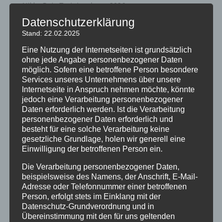
Nikko Dojo Trainingslager 2026
Nikko Dojo Lauf 2026
Datenschutzerklärung
Stand: 22.02.2025
Tino Weichert 3.Dan im DKV
1. Rangliste 2026
Eine Nutzung der Internetseiten ist grundsätzlich
ohne jede Angabe personenbezogener Daten
möglich. Sofern eine betroffene Person besondere
Archiv
Services unseres Unternehmens über unsere
Internetseite in Anspruch nehmen möchte, könnte
Juli 2026
jedoch eine Verarbeitung personenbezogener
Juni 2026
Daten erforderlich werden. Ist die Verarbeitung
personenbezogener Daten erforderlich und
Mai 2026
besteht für eine solche Verarbeitung keine
März 2026
gesetzliche Grundlage, holen wir generell eine
Einwilligung der betroffenen Person ein.
Februar 2026
Januar 2026
Die Verarbeitung personenbezogener Daten,
beispielsweise des Namens, der Anschrift, E-Mail-
Dezember 2025
Adresse oder Telefonnummer einer betroffenen
September 2025
Person, erfolgt stets im Einklang mit der
Datenschutz-Grundverordnung und in
Juli 2025
Übereinstimmung mit den für uns geltenden