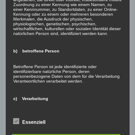
Dezember 2021
Zuordnung zu einer Kennung wie einem Namen, zu
einer Kennnummer, zu Standortdaten, zu einer Online-
November 2021
Kennung oder zu einem oder mehreren besonderen
Merkmalen, die Ausdruck der physischen,
Oktober 2021
physiologischen, genetischen, psychischen,
wirtschaftlichen, kulturellen oder sozialen Identität dieser
September 2021
natürlichen Person sind, identifiziert werden kann.
August 2021
Juli 2021
b) betroffene Person
Juni 2021
Mai 2021
Betroffene Person ist jede identifizierte oder
identifizierbare natürliche Person, deren
April 2021
personenbezogene Daten von dem für die Verarbeitung
Verantwortlichen verarbeitet werden.
März 2021
Januar 2021
c) Verarbeitung
Oktober 2020
September 2020
Verarbeitung ist jeder mit oder ohne Hilfe automatisierter
Verfahren ausgeführte Vorgang oder jede solche
August 2020
Essenziell
Vorgangsreihe im Zusammenhang mit
Juni 2020
personenbezogenen Daten wie das Erheben, das
Erfassen, die Organisation, das Ordnen, die