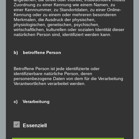
Dezember 2021
Zuordnung zu einer Kennung wie einem Namen, zu
einer Kennnummer, zu Standortdaten, zu einer Online-
November 2021
Kennung oder zu einem oder mehreren besonderen
Merkmalen, die Ausdruck der physischen,
Oktober 2021
physiologischen, genetischen, psychischen,
wirtschaftlichen, kulturellen oder sozialen Identität dieser
September 2021
natürlichen Person sind, identifiziert werden kann.
August 2021
Juli 2021
b) betroffene Person
Juni 2021
Mai 2021
Betroffene Person ist jede identifizierte oder
identifizierbare natürliche Person, deren
April 2021
personenbezogene Daten von dem für die Verarbeitung
Verantwortlichen verarbeitet werden.
März 2021
Januar 2021
c) Verarbeitung
Oktober 2020
September 2020
Verarbeitung ist jeder mit oder ohne Hilfe automatisierter
Verfahren ausgeführte Vorgang oder jede solche
August 2020
Essenziell
Vorgangsreihe im Zusammenhang mit
Juni 2020
personenbezogenen Daten wie das Erheben, das
Erfassen, die Organisation, das Ordnen, die