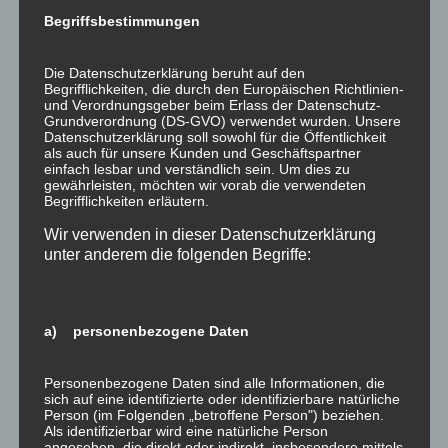
Mai 2023
Begriffsbestimmungen
März 2023
Februar 2023
Die Datenschutzerklärung beruht auf den
Begrifflichkeiten, die durch den Europäischen Richtlinien-
Januar 2023
und Verordnungsgeber beim Erlass der Datenschutz-
Grundverordnung (DS-GVO) verwendet wurden. Unsere
Dezember 2022
Datenschutzerklärung soll sowohl für die Öffentlichkeit
als auch für unsere Kunden und Geschäftspartner
November 2022
einfach lesbar und verständlich sein. Um dies zu
Oktober 2022
gewährleisten, möchten wir vorab die verwendeten
Begrifflichkeiten erläutern.
September 2022
Wir verwenden in dieser Datenschutzerklärung
Juli 2022
unter anderem die folgenden Begriffe:
Juni 2022
Mai 2022
a) personenbezogene Daten
April 2022
März 2022
Personenbezogene Daten sind alle Informationen, die
Februar 2022
sich auf eine identifizierte oder identifizierbare natürliche
Person (im Folgenden „betroffene Person") beziehen.
Januar 2022
Als identifizierbar wird eine natürliche Person
angesehen, die direkt oder indirekt, insbesondere mittels