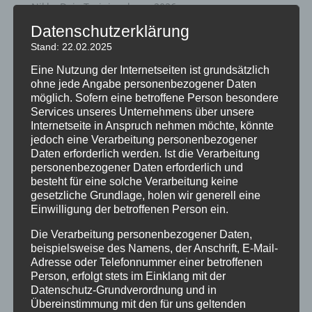
Nikko Dojo Trainingslager 2026
Nikko Dojo Lauf 2026
Datenschutzerklärung
Stand: 22.02.2025
Tino Weichert 3.Dan im DKV
1. Rangliste 2026
Eine Nutzung der Internetseiten ist grundsätzlich
ohne jede Angabe personenbezogener Daten
möglich. Sofern eine betroffene Person besondere
Archiv
Services unseres Unternehmens über unsere
Juli 2026
Internetseite in Anspruch nehmen möchte, könnte
jedoch eine Verarbeitung personenbezogener
Juni 2026
Daten erforderlich werden. Ist die Verarbeitung
Mai 2026
personenbezogener Daten erforderlich und
besteht für eine solche Verarbeitung keine
März 2026
gesetzliche Grundlage, holen wir generell eine
Februar 2026
Einwilligung der betroffenen Person ein.
Januar 2026
Die Verarbeitung personenbezogener Daten,
beispielsweise des Namens, der Anschrift, E-Mail-
Dezember 2025
Adresse oder Telefonnummer einer betroffenen
September 2025
Person, erfolgt stets im Einklang mit der
Datenschutz-Grundverordnung und in
Juli 2025
Übereinstimmung mit den für uns geltenden