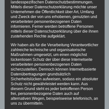
Juni 2025
landesspezifischen Datenschutzbestimmungen.
Mittels dieser Datenschutzerklärung möchte unser
Mai 2025
Unternehmen die Öffentlichkeit über Art, Umfang
Februar 2025
und Zweck der von uns erhobenen, genutzten und
verarbeiteten personenbezogenen Daten
Dezember 2024
informieren. Ferner werden betroffene Personen
September 2024
mittels dieser Datenschutzerklärung über die ihnen
zustehenden Rechte aufgeklärt.
Juli 2024
Juni 2024
Wir haben als für die Verarbeitung Verantwortlicher
zahlreiche technische und organisatorische
Mai 2024
Maßnahmen umgesetzt, um einen möglichst
März 2024
lückenlosen Schutz der über diese Internetseite
verarbeiteten personenbezogenen Daten
Februar 2024
sicherzustellen. Dennoch können Internetbasierte
Dezember 2023
Datenübertragungen grundsätzlich
Sicherheitslücken aufweisen, sodass ein absoluter
November 2023
Schutz nicht gewährleistet werden kann. Aus
September 2023
diesem Grund steht es jeder betroffenen Person
frei, personenbezogene Daten auch auf
Juli 2023
alternativen Wegen, beispielsweise telefonisch, an
Juni 2023
uns zu übermitteln.